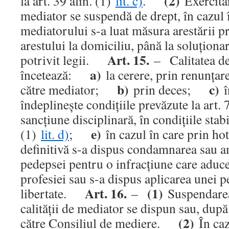
(2)
la art. 39 alin. (1)
lit. c)
.
Exercitar
mediator se suspendă de drept, în cazul 
mediatorului s-a luat măsura arestării p
arestului la domiciliu, până la soluţiona
Art. 15.
potrivit legii.
– Calitatea de
a)
încetează:
la cerere, prin renunţare
b)
c)
către mediator;
prin deces;
î
îndeplineşte condiţiile prevăzute la art.
sancţiune disciplinară, în condiţiile stabil
e)
(1)
lit. d)
;
în cazul în care prin ho
definitivă s-a dispus condamnarea sau a
pedepsei pentru o infracţiune care aduce
profesiei sau s-a dispus aplicarea unei 
Art. 16.
(1)
libertate.
–
Suspendarea
calităţii de mediator se dispun sau, după
(2)
către Consiliul de mediere.
În caz 