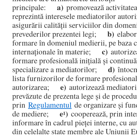
a)
principale:
promovează activitatea
reprezintă interesele mediatorilor autori
asigurării calităţii serviciilor din dome
b)
prevederilor prezentei legi;
elabor
formare în domeniul medierii, pe baza c
c)
internaţionale în materie;
autorize
formare profesională iniţială şi continuă
d)
specializare a mediatorilor;
întocm
lista furnizorilor de formare profesional
e)
autorizarea;
autorizează mediatorii,
prevăzute de prezenta lege şi de procedur
prin
Regulamentul
de organizare şi fun
e
)
de mediere;
cooperează, prin inte
1
informare în cadrul pieţei interne, cu au
din celelalte state membre ale Uniunii E