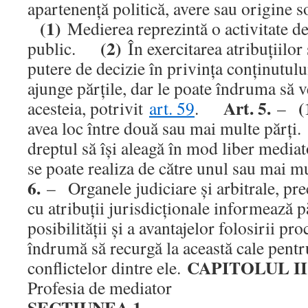
apartenenţă politică, avere sau origin
(1)
Medierea reprezintă o activitate de
(2)
public.
În exercitarea atribuţiilor
putere de decizie în privinţa conţinutului
ajunge părţile, dar le poate îndruma să ve
Art. 5.
(
acesteia, potrivit
art. 59
.
–
avea loc între două sau mai multe păr
dreptul să îşi aleagă în mod liber med
se poate realiza de către unul sau mai
6.
– Organele judiciare şi arbitrale, prec
cu atribuţii jurisdicţionale informează p
posibilităţii şi a avantajelor folosirii pro
îndrumă să recurgă la această cale pentr
CAPITOLUL II
conflictelor dintre ele.
Profesia de mediator
SECŢIUNEA 1