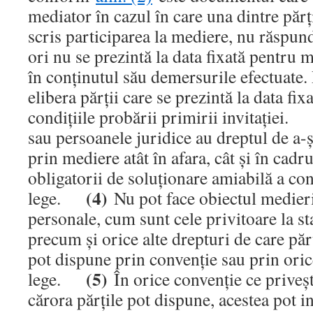
mediator în cazul în care una dintre părţ
scris participarea la mediere, nu răspund
ori nu se prezintă la data fixată pentru 
în conţinutul său demersurile efectuate.
elibera părţii care se prezintă la data fi
condiţiile probării primirii invitaţiei
sau persoanele juridice au dreptul de a-ş
prin mediere atât în afara, cât şi în cadr
obligatorii de soluţionare amiabilă a con
(4)
lege.
Nu pot face obiectul medierii
personale, cum sunt cele privitoare la st
precum şi orice alte drepturi de care părţ
pot dispune prin convenţie sau prin ori
(5)
lege.
În orice convenţie ce priveş
cărora părţile pot dispune, acestea pot i