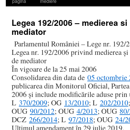
la
pagină
mediere
conținut
Legea 192/2006 – medierea si 
mediator
Parlamentul României – Lege nr. 192/
Legea nr. 192/2006 privind medierea şi 
de mediator
În vigoare de la 25 mai 2006
Consolidarea din data de
05 octombrie
publicarea din Monitorul Oficial, Partea
2006 şi include modificările aduse prin 
L
370/2009
; OG
13/2010
; L
202/2010
OUG
90/2012
; OUG
4/2013
; OUG
80
DCZ
266/2014
; L
97/2018
; OUG
24/2
Ultimul amendament în 29 iulie 2019.