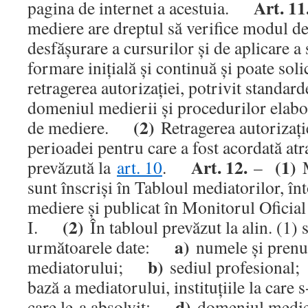
Art. 11
pagina de internet a acestuia.
mediere are dreptul să verifice modul de
desfăşurare a cursurilor şi de aplicare a
formare iniţială şi continuă şi poate solic
retragerea autorizaţiei, potrivit standar
domeniul medierii şi procedurilor elabor
(2)
de mediere.
Retragerea autorizaţie
perioadei pentru care a fost acordată atr
Art. 12.
(1)
prevăzută la
art. 10
.
–
M
sunt înscrişi în Tabloul mediatorilor, în
mediere şi publicat în Monitorul Oficial
(2)
I.
În tabloul prevăzut la alin. (1)
a)
următoarele date:
numele şi pren
b)
mediatorului;
sediul profesiona
bază a mediatorului, instituţiile la care s
d)
care le-a absolvit;
domeniul medieri