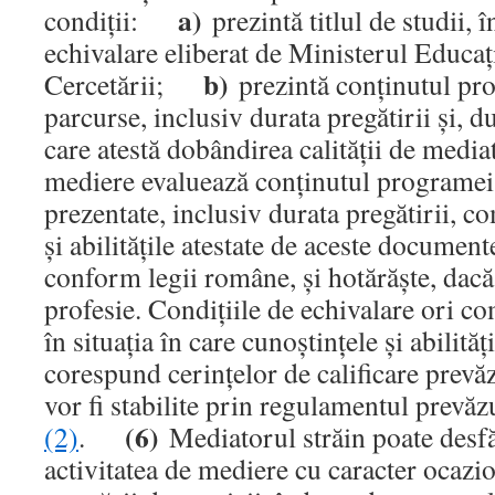
a)
condiţii:
prezintă titlul de studii, î
echivalare eliberat de Ministerul Educaţi
b)
Cercetării;
prezintă conţinutul pr
parcurse, inclusiv durata pregătirii şi, 
care atestă dobândirea calităţii de media
mediere evaluează conţinutul programei
prezentate, inclusiv durata pregătirii, 
şi abilităţile atestate de aceste documente
conform legii române, şi hotărăşte, dacă 
profesie. Condiţiile de echivalare ori co
în situaţia în care cunoştinţele şi abilităţ
corespund cerinţelor de calificare prevă
vor fi stabilite prin regulamentul prevăz
(6)
(2)
.
Mediatorul străin poate desf
activitatea de mediere cu caracter ocazi