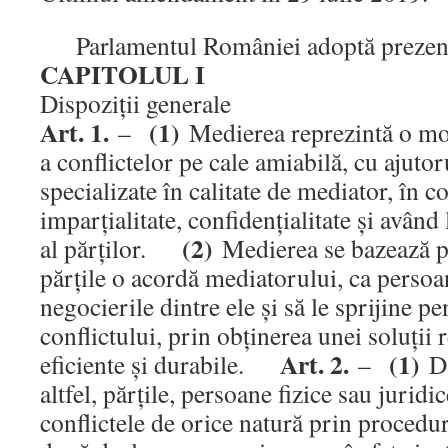
Parlamentul României adoptă prezent
CAPITOLUL I
Dispoziţii generale
Art. 1.
(1)
–
Medierea reprezintă o mod
a conflictelor pe cale amiabilă, cu ajuto
specializate în calitate de mediator, în co
imparţialitate, confidenţialitate şi avân
(2)
al părţilor.
Medierea se bazează pe
părţile o acordă mediatorului, ca persoan
negocierile dintre ele şi să le sprijine p
conflictului, prin obţinerea unei soluţii
Art. 2.
(1)
eficiente şi durabile.
–
Da
altfel, părţile, persoane fizice sau juridic
conflictele de orice natură prin procedur