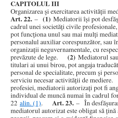
CAPITOLUL III
Organizarea şi exercitarea activităţii me
Art. 22.
(1)
–
Mediatorii îşi pot desfăş
cadrul unei societăţi civile profesionale,
pot funcţiona unul sau mai mulţi mediato
personalul auxiliar corespunzător, sau î
organizaţii neguvernamentale, cu respect
(2)
prevăzute de lege.
Mediatorul sau 
titulari ai unui birou, pot angaja traducăto
personal de specialitate, precum şi perso
serviciu necesar activităţii de medier
profesiei, mediatorii autorizaţi pot fi an
individual de muncă numai în cadrul for
Art. 23.
22
alin. (1)
.
– În desfăşurare
mediatorul autorizat este obligat să ţină 