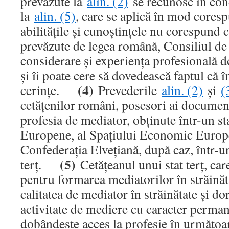
prevăzute la
alin. (2)
se recunosc în cond
la
alin. (5)
, care se aplică în mod cores
abilităţile şi cunoştinţele nu corespund c
prevăzute de legea română, Consiliul de
considerare şi experienţa profesională d
şi îi poate cere să dovedească faptul că î
(4)
cerinţe.
Prevederile
alin. (2)
şi
(
cetăţenilor români, posesori ai document
profesia de mediator, obţinute într-un s
Europene, al Spaţiului Economic Europ
Confederaţia Elveţiană, după caz, într-un
(5)
terţ.
Cetăţeanul unui stat terţ, car
pentru formarea mediatorilor în străinăt
calitatea de mediator în străinătate şi do
activitate de mediere cu caracter perma
dobândeşte acces la profesie în următoa