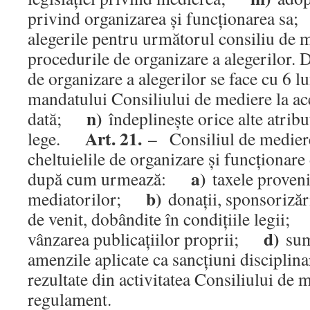
privind organizarea şi funcţionarea s
alegerile pentru următorul consiliu de m
procedurile de organizare a alegerilor. 
de organizare a alegerilor se face cu 6 l
mandatului Consiliului de mediere la ac
n)
dată;
îndeplineşte orice alte atribu
Art. 21.
lege.
– Consiliul de mediere
cheltuielile de organizare şi funcţionare 
a)
după cum urmează:
taxele proveni
b)
mediatorilor;
donaţii, sponsorizări,
de venit, dobândite în condiţiile legii
d)
vânzarea publicaţiilor proprii;
sum
amenzile aplicate ca sancţiuni discipl
rezultate din activitatea Consiliului de m
regulament.