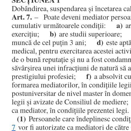
Dobândirea, suspendarea şi încetarea ca
Art. 7.
– Poate deveni mediator persoan
a)
cumulativ următoarele condiţii:
ar
b)
exerciţiu;
are studii superioare
d)
muncă de cel puţin 3 ani;
este aptă
medical, pentru exercitarea acestei act
de o bună reputaţie şi nu a fost condamn
săvârşirea unei infracţiuni de natură să 
f)
prestigiului profesiei;
a absolvit cu
formarea mediatorilor, în condiţiile leg
postuniversitar de nivel master în dome
legii şi avizate de Consiliul de medie
ca mediator, în condiţiile prezentei le
(1)
Persoanele care îndeplinesc condiţ
7
vor fi autorizate ca mediatori de către