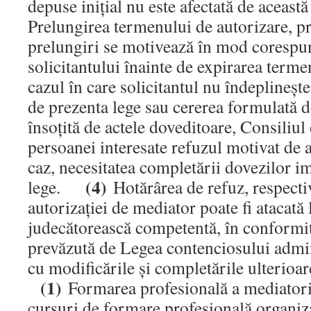
depuse iniţial nu este afectată de această
Prelungirea termenului de autorizare, pr
prelungiri se motivează în mod corespunz
solicitantului înainte de expirarea ter
cazul în care solicitantul nu îndeplineşte
de prezenta lege sau cererea formulată d
însoţită de actele doveditoare, Consili
persoanei interesate refuzul motivat de 
caz, necesitatea completării dovezilor i
(4)
lege.
Hotărârea de refuz, respectiv
autorizaţiei de mediator poate fi atacată 
judecătorească competentă, în conformi
prevăzută de Legea contenciosului admi
cu modificările şi completările ulteri
(1)
Formarea profesională a mediatoril
cursuri de formare profesională organiza