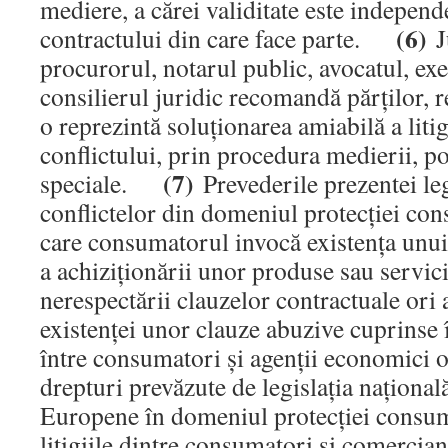
mediere, a cărei validitate este independ
(6)
contractului din care face parte.
J
procurorul, notarul public, avocatul, ex
consilierul juridic recomandă părţilor, r
o reprezintă soluţionarea amiabilă a litig
conflictului, prin procedura medierii, pot
(7)
speciale.
Prevederile prezentei leg
conflictelor din domeniul protecţiei con
care consumatorul invocă existenţa unui
a achiziţionării unor produse sau servici
nerespectării clauzelor contractuale ori a
existenţei unor clauze abuzive cuprinse 
între consumatori şi agenţii economici or
drepturi prevăzute de legislaţia naţional
Europene în domeniul protecţiei con
litigiile dintre consumatori şi comercian