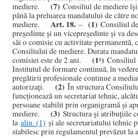
(7)
mediere.
Consiliul de mediere îşi
până la preluarea mandatului de către no
Art. 18.
(1)
mediere.
–
Consiliul de
preşedinte şi un vicepreşedinte şi va d
săi o comisie cu activitate permanentă, c
Consiliului de mediere. Durata mandat
(1
)
comisiei este de 2 ani.
Consiliul 
1
Institutul de formare continuă, în vederea
pregătirii profesionale continue a media
(2)
autorizaţi.
În structura Consiliul
funcţionează un secretariat tehnic, alcă
persoane stabilit prin organigramă şi ap
(3)
mediere.
Structura şi atribuţiile 
la
alin. (1)
şi ale secretariatului tehnic p
stabilesc prin regulamentul prevăzut la 