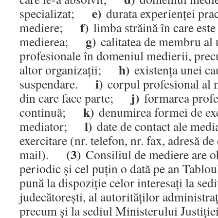
e)
specializat;
durata experienţei pract
f)
mediere;
limba străină în care este
g)
medierea;
calitatea de membru al u
profesionale în domeniul medierii, precu
h)
altor organizaţii;
existenţa unei ca
i)
suspendare.
corpul profesional al 
j)
din care face parte;
formarea profe
k)
continuă;
denumirea formei de exer
l)
mediator;
date de contact ale medi
exercitare (nr. telefon, nr. fax, adresă de 
(3)
mail).
Consiliul de mediere are ob
periodic şi cel puţin o dată pe an Tabloul
pună la dispoziţie celor interesaţi la sedi
judecătoreşti, al autorităţilor administraţ
precum şi la sediul Ministerului Justiţie