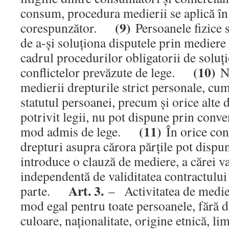
consum, procedura medierii se aplică î
(9)
corespunzător.
Persoanele fizice s
de a-şi soluţiona disputele prin mediere at
cadrul procedurilor obligatorii de soluţ
(10)
conflictelor prevăzute de lege.
Nu
medierii drepturile strict personale, cum
statutul persoanei, precum şi orice alte d
potrivit legii, nu pot dispune prin conven
(11)
mod admis de lege.
În orice con
drepturi asupra cărora părţile pot dispun
introduce o clauză de mediere, a cărei va
independentă de validitatea contractului
Art. 3.
parte.
– Activitatea de medier
mod egal pentru toate persoanele, fără d
culoare, naţionalitate, origine etnică, lim