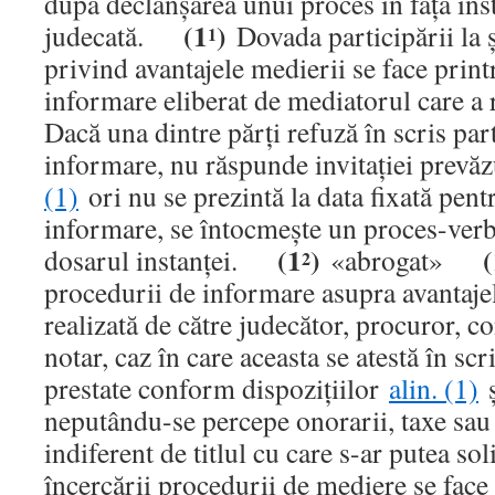
după declanşarea unui proces în faţa ins
(1
)
judecată.
Dovada participării la 
1
privind avantajele medierii se face printr
informare eliberat de mediatorul care a 
Dacă una dintre părţi refuză în scris par
informare, nu răspunde invitaţiei prevăz
(1)
ori nu se prezintă la data fixată pent
informare, se întocmeşte un proces-verb
(1
)
(
dosarul instanţei.
«abrogat»
2
procedurii de informare asupra avantajel
realizată de către judecător, procuror, co
notar, caz în care aceasta se atestă în 
prestate conform dispoziţiilor
alin. (1)
neputându-se percepe onorarii, taxe sau 
indiferent de titlul cu care s-ar putea 
încercării procedurii de mediere se face 