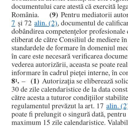
documentului care atestă că exercită lega
(9)
România.
Pentru mediatorii autor
7
şi 72
alin. (2)
, documentul de calificar
dobândirea competenţelor profesionale 
eliberat de către Consiliul de mediere în 
standardele de formare în domeniul m
în care este necesară verificarea docume
vederea autorizării, aceasta se poate rea
informare în cadrul pieţei interne, în c
8
.
(1)
–
Autorizaţia se eliberează solic
1
30 de zile calendaristice de la data const
către acesta a tuturor condiţiilor stabilit
regulamentul prevăzut la art. 17
alin. (2
poate fi prelungit o singură dată, pentru
maximum 15 zile calendaristice. Valabi