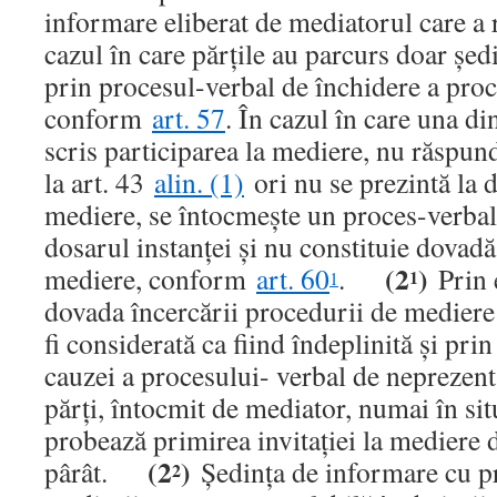
informare eliberat de mediatorul care a 
cazul în care părţile au parcurs doar şed
prin procesul-verbal de închidere a pro
conform
art. 57
. În cazul în care una di
scris participarea la mediere, nu răspund
la art. 43
alin. (1)
ori nu se prezintă la d
mediere, se întocmeşte un proces-verbal
dosarul instanţei şi nu constituie dovadă
(2
)
mediere, conform
art. 60
.
Prin e
1
1
dovada încercării procedurii de mediere
fi considerată ca fiind îndeplinită şi pr
cauzei a procesului- verbal de neprezent
părţi, întocmit de mediator, numai în situ
probează primirea invitaţiei la mediere 
(2
)
pârât.
Şedinţa de informare cu pri
2