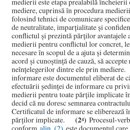
medierii este etapa prealabilă încheierii
mediere, cuprinsă în procedura medierii
folosind tehnici de comunicare specifice 
de neutralitate, imparţialitate şi confiden
conflictul şi prezintă părţilor avantajele
medierii pentru conflictul lor concret, le
necesare în scopul de a ajuta şi determina
acord şi cunoştinţă de cauză, să accepte
neînţelegerilor dintre ele prin medier
informare este documentul eliberat de c
efectuării şedinţei de informare cu privi
medierii pentru toate părţile implicate în
decid că nu doresc semnarea contractulu
Certificatul de informare se eliberează î
(2
)
părţilor implicate.
Procesul-verba
4
conform
alin. (2)
este documentul care 