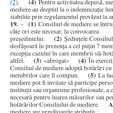
(4)
(2)
.
Pentru activitatea depusă, me
mediere au dreptul la o indemnizaţie luna
stabilite prin regulamentul prevăzut la a
19.
(1)
–
Consiliul de mediere se întru
câte ori este necesar, la convocarea
(2)
preşedintelui.
Şedinţele Consiliul
desfăşoară în prezenţa a cel puţin 7 mem
excepţia cazului în care membrii săi hot
(3)
(4)
altfel.
«abrogat»
În exercita
Consiliul de mediere adoptă hotărâri cu 
(5)
membrilor care îl compun.
La luc
mediere pot fi invitate să participe perso
instituţii sau organisme profesionale, a 
necesară pentru luarea măsurilor sau pe
A
hotărârilor Consiliului de mediere.
mediere are următoarele atribuţii