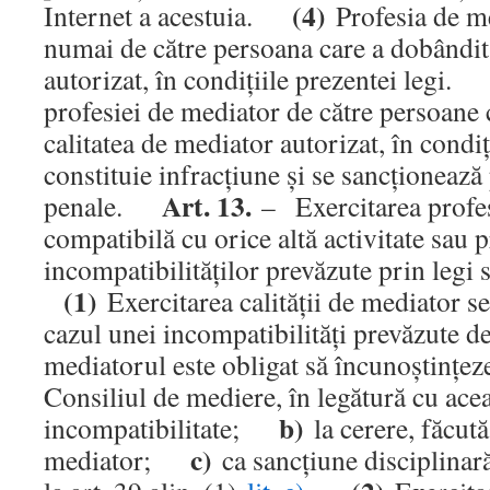
(4)
Internet a acestuia.
Profesia de me
numai de către persoana care a dobândit
autorizat, în condiţiile prezentei legi
profesiei de mediator de către persoane
calitatea de mediator autorizat, în condiţ
constituie infracţiune şi se sancţionează 
Art. 13.
penale.
– Exercitarea profes
compatibilă cu orice altă activitate sau p
incompatibilităţilor prevăzute prin leg
(1)
Exercitarea calităţii de mediato
cazul unei incompatibilităţi prevăzute de 
mediatorul este obligat să încunoştinţeze
Consiliul de mediere, în legătură cu ace
b)
incompatibilitate;
la cerere, făcută
c)
mediator;
ca sancţiune disciplinară,