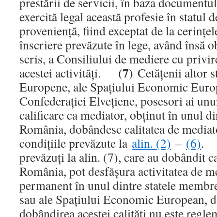
prestării de servicii, în baza documentul
exercită legal această profesie în statul 
provenienţă, fiind exceptat de la cerinţel
înscriere prevăzute în lege, având însă obl
scris, a Consiliului de mediere cu privir
(7)
acestei activităţi.
Cetăţenii altor s
Europene, ale Spaţiului Economic Euro
Confederaţiei Elveţiene, posesori ai un
calificare ca mediator, obţinut în unul di
România, dobândesc calitatea de mediat
condiţiile prevăzute la
alin. (2)
–
(6)
prevăzuţi la alin. (7), care au dobândit c
România, pot desfăşura activitatea de m
permanent în unul dintre statele membr
sau ale Spaţiului Economic European, da
dobândirea acestei calităţi nu este regle