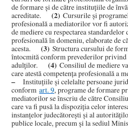
de formare şi de către instituţiile de în
(2)
acreditate.
Cursurile şi programe
profesională a mediatorilor vor fi autori
de mediere cu respectarea standardelor
profesională în domeniu, elaborate de că
(3)
acesta.
Structura cursului de form
întocmită conform prevederilor privind
(4)
adulţilor.
Consiliul de mediere v
care atestă competenţa profesională a
–
Instituţiile şi celelalte persoane juri
conform
art. 9
, programe de formare pr
mediatorilor se înscriu de către Consiliu
care va fi pusă la dispoziţia celor interesa
instanţelor judecătoreşti şi al autorităţil
publice locale, precum şi la sediul Minist