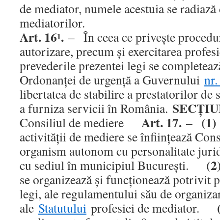
de mediator, numele acestuia se radiază 
mediatorilor.
Art. 16
.
– În ceea ce priveşte proceduri
1
autorizare, precum şi exercitarea profesi
prevederile prezentei legi se completează
Ordonanţei de urgenţă a Guvernului
nr
libertatea de stabilire a prestatorilor de s
SECŢIUN
a furniza servicii în România.
Art. 17.
(1)
Consiliul de mediere
–
activităţii de mediere se înfiinţează Con
organism autonom cu personalitate juridi
(2
cu sediul în municipiul Bucureşti.
se organizează şi funcţionează potrivit 
legi, ale regulamentului său de organizar
ale
Statutului
profesiei de mediator.