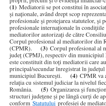
proprii, precum şi o evidenţă financia
(1)
Mediatorii se pot constitui în asociaţ
şi naţionale, având drept scop reprezenta
profesionale şi protejarea statutelor, şi p
profesionale internaţionale în condiţii
mediatorilor autorizaţi de către Consili
Corpul profesional al mediatorilor din
(3)
(CPMR).
Corpul profesional al m
judeţ (CPMJ), respectiv din municipiu
este constituit din toţi mediatorii care a
principal/secundar înregistrat în judeţul
(4)
municipiul Bucureşti.
CPMR va av
relaţia cu sistemul judiciar la nivelul fie
(5)
România.
Organizarea şi funcţi
structuri judeţene şi pe lângă curţi de ap
conform
Statutului
profesiei de mediat