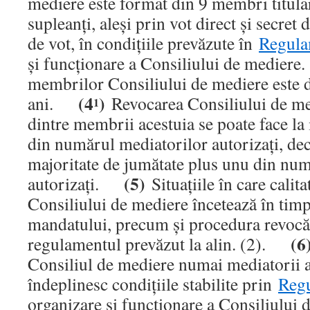
mediere este format din 9 membri titula
supleanţi, aleşi prin vot direct şi secret
de vot, în condiţiile prevăzute în
Regula
şi funcţionare a Consiliului de medie
membrilor Consiliului de mediere este 
(4
)
ani.
Revocarea Consiliului de med
1
dintre membrii acestuia se poate face la 
din numărul mediatorilor autorizaţi, dec
majoritate de jumătate plus unu din nu
(5)
autorizaţi.
Situaţiile în care cali
Consiliului de mediere încetează în timp
mandatului, precum şi procedura revocări
(6
regulamentul prevăzut la alin. (2).
Consiliul de mediere numai mediatorii a
îndeplinesc condiţiile stabilite prin
Reg
organizare şi funcţionare a Consiliului 