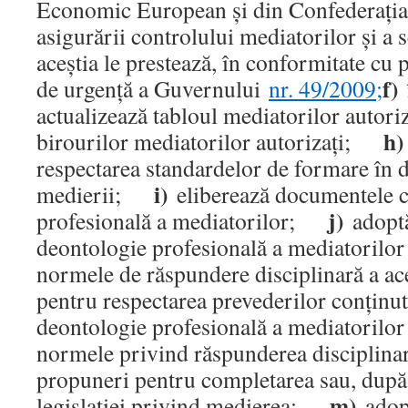
Economic European şi din Confederaţia 
asigurării controlului mediatorilor şi a s
aceştia le prestează, în conformitate cu
f)
de urgenţă a Guvernului
nr. 49/2009;
actualizează tabloul mediatorilor auto
h)
birourilor mediatorilor autorizaţi;
respectarea standardelor de formare în
i)
medierii;
eliberează documentele ca
j)
profesională a mediatorilor;
adoptă
deontologie profesională a mediatorilor 
normele de răspundere disciplinară a
pentru respectarea prevederilor conţinut
deontologie profesională a mediatorilor a
normele privind răspunderea disciplin
propuneri pentru completarea sau, după 
m)
legislaţiei privind medierea;
adop