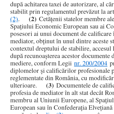
după achitarea taxei de autorizare, al că
stabilit prin regulamentul prevăzut la ar
(2)
(2)
.
Cetăţenii statelor membre al
Spaţiului Economic European sau ai Con
posesori ai unui document de calificare 
mediator, obţinut în unul dintre aceste s
contextul dreptului de stabilire, accesul
după recunoaşterea acestor documente d
mediere, conform Legii
nr. 200/2004
pr
diplomelor şi calificărilor profesionale 
reglementate din România, cu modificări
(3)
ulterioare.
Documentele de calific
profesia de mediator în alt stat decât Ro
membru al Uniunii Europene, al Spaţiu
European sau în Confederaţia Elveţiană 