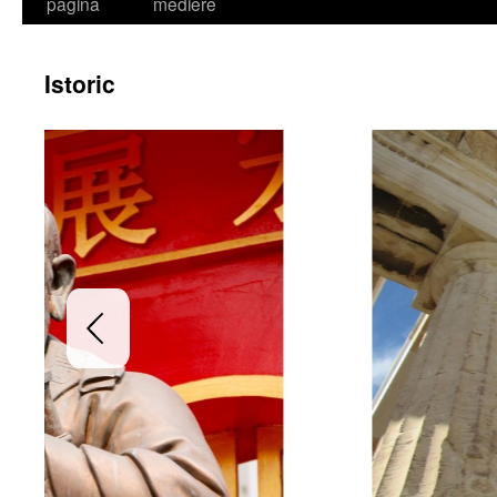
la
pagină
mediere
conținut
Istoric